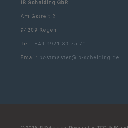
IB Scheiding GbR
Am Gstreit 2
94209 Regen
Tel.:
+49 9921 80 75 70
Email:
postmaster@ib-scheiding.de
©
2026
IB Scheiding. Powered by TECHNIK and