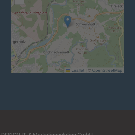
Leaflet
|
©
OpenStreetMap
 DESIGN IT- & Marketingsolution GmbH.