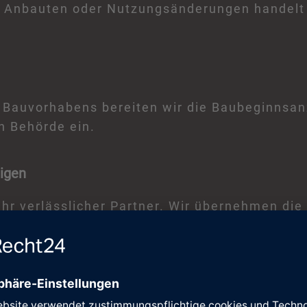
 Anbauten oder Nutzungsänderungen handelt –
s Bauvorhabens bereiten wir die Baubeginnsan
n Behörde ein.
eigen
Ihr verlässlicher Partner. Wir übernehmen die
ß den geltenden Vorschriften.
 festgelegten Grundfläche und Höhenlage nach Art.
heinigungen, die die Einhaltung der vorgegeb