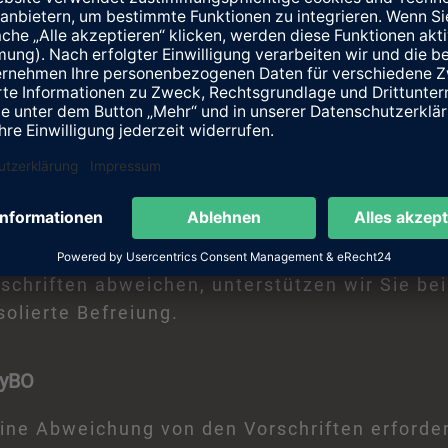
zur Qualitätssicherung Ihres Projekts.
nach Art. 58 BayBO
 nicht erforderlich ist, stellen wir für Sie d
 Verwaltungsaufwand zu minimieren.
nach § 31 BauGB
rschriften abweichen, unterstützen wir Sie bei
olierte Befreiung.
ayBO
 eine Abweichung von den Vorschriften erford