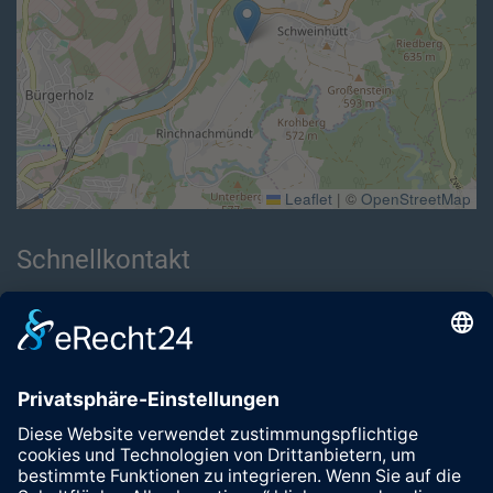
Leaflet
|
©
OpenStreetMap
Schnellkontakt
Name *
Telefon *
Nachricht