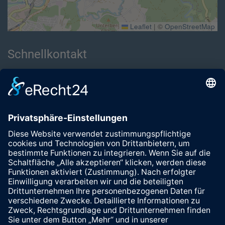
Leaflet
|
©
OpenStreetMap
Schnellkontakt
Name *
Telefon *
Nachricht
Senden